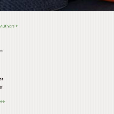
Authors
er
st
g!
ore