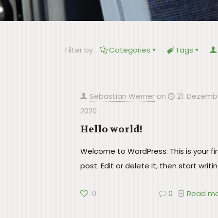
Filter by
Categories
Tags
Sebastian Werner
on
21. Dezemb
2020
Hello world!
Welcome to WordPress. This is your fir
post. Edit or delete it, then start writin
0
0
Read m