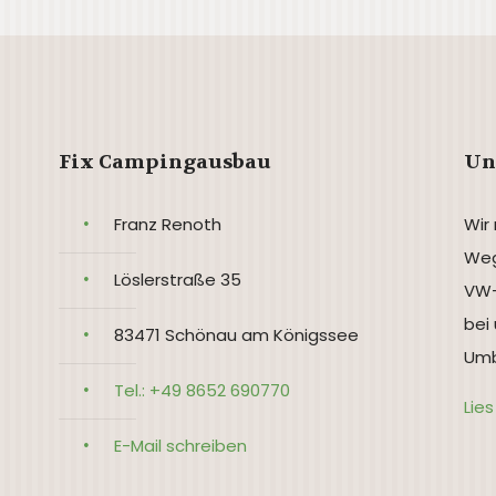
Fix Campingausbau
Un
Franz Renoth
Wir
Weg
Löslerstraße 35
VW-
bei
83471 Schönau am Königssee
Umb
Tel.: +49 8652 690770
Lie
E-Mail schreiben